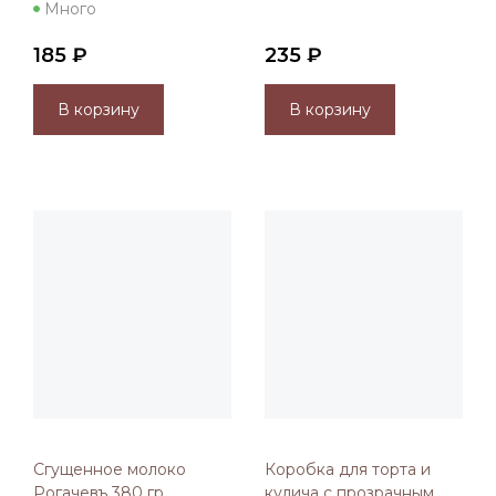
Много
185 ₽
235 ₽
В корзину
В корзину
Сгущенное молоко
Коробка для торта и
Рогачевъ 380 гр
кулича с прозрачным