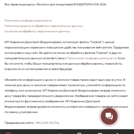
Все права защищены. Магазин для кондитеров КОНДИТЕРХАУЗ © 2026
Политика конфиденциальности
Политика защиты и обработки персональных данных
Согласие на обработку персональных данных
ИП Коваленко Дмитрий Владимирович использует файлы "Cookies" с целью
персонализации сервисов и повышения удобства пользования веб-сайтом. Продолжая
использовать наш сайт, Вы даёте согласие на обработку файлов "Cookies" и других
пользовательских данных в соответствии с
Политикой конфиденциальности
. Если
Вы не хотите, чтобы Ваши пользовательские данные обрабатывались, пожалуйста,
ограничьте их использование в своём браузере.
Обновление информации о ценах и наличии товара происходит один раз в сутки. В
течение дня цены и наличие товаров может изменяться, уточняйте информацию по
телефону или в магазине. ИП Коваленко Дмитрий Владимирович вправе изменить
цену товара без предварительного уведомления. Изображение товаров на сайте может
отличаться от фактического изображения. ИП Коваленко Дмитрий
Владимирович вправе досрочно изменить условия или завершить проведение акции
по своему усмотрению.
Продвижение сайта -
INCLUDE DIGITAL