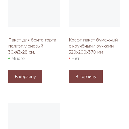
Пакет для бенто торта
Крафт-пакет бумажный
полиэтиленовый
с кручёными ручками
30х43х28 см,
320х200х370 мм
Много
Нет
В корзину
В корзину