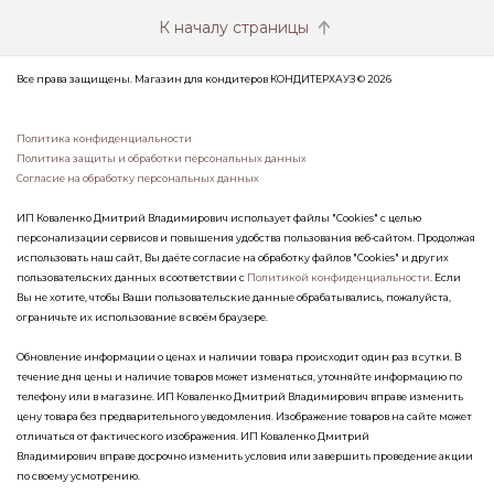
К началу страницы
Все права защищены. Магазин для кондитеров КОНДИТЕРХАУЗ © 2026
Политика конфиденциальности
Политика защиты и обработки персональных данных
Согласие на обработку персональных данных
ИП Коваленко Дмитрий Владимирович использует файлы "Cookies" с целью
персонализации сервисов и повышения удобства пользования веб-сайтом. Продолжая
использовать наш сайт, Вы даёте согласие на обработку файлов "Cookies" и других
пользовательских данных в соответствии с
Политикой конфиденциальности
. Если
Вы не хотите, чтобы Ваши пользовательские данные обрабатывались, пожалуйста,
ограничьте их использование в своём браузере.
Обновление информации о ценах и наличии товара происходит один раз в сутки. В
течение дня цены и наличие товаров может изменяться, уточняйте информацию по
телефону или в магазине. ИП Коваленко Дмитрий Владимирович вправе изменить
цену товара без предварительного уведомления. Изображение товаров на сайте может
отличаться от фактического изображения. ИП Коваленко Дмитрий
Владимирович вправе досрочно изменить условия или завершить проведение акции
по своему усмотрению.