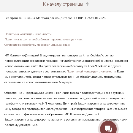
К началу страницы
Все права защищены. Магазин для кондитеров КОНДИТЕРХАУЗ © 2026
Политика конфиденциальности
Политика защиты и обработки персональных данных
Согласие на обработку персональных данных
ИП Коваленко Дмитрий Владимирович использует файлы "Cookies" с целью
персонализации сервисов и повышения удобства пользования веб-сайтом. Продолжая
использовать наш сайт, Вы даёте согласие на обработку файлов "Cookies" и других
пользовательских данных в соответствии с
Политикой конфиденциальности
. Если
Вы не хотите, чтобы Ваши пользовательские данные обрабатывались, пожалуйста,
ограничьте их использование в своём браузере.
Обновление информации о ценах и наличии товара происходит один раз в сутки. В
течение дня цены и наличие товаров может изменяться, уточняйте информацию по
телефону или в магазине. ИП Коваленко Дмитрий Владимирович вправе изменить
цену товара без предварительного уведомления. Изображение товаров на сайте может
отличаться от фактического изображения. ИП Коваленко Дмитрий
Владимирович вправе досрочно изменить условия или завершить проведение акции
по своему усмотрению.