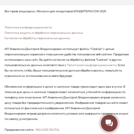
Все права защищены. Магазин для кондитеров КОНДИТЕРХАУЗ © 2026
Политика конфиденциальности
Политика защиты и обработки персональных данных
Согласие на обработку персональных данных
ИП Коваленко Дмитрий Владимирович использует файлы "Cookies" с целью
персонализации сервисов и повышения удобства пользования веб-сайтом. Продолжая
использовать наш сайт, Вы даёте согласие на обработку файлов "Cookies" и других
пользовательских данных в соответствии с
Политикой конфиденциальности
. Если
Вы не хотите, чтобы Ваши пользовательские данные обрабатывались, пожалуйста,
ограничьте их использование в своём браузере.
Обновление информации о ценах и наличии товара происходит один раз в сутки. В
течение дня цены и наличие товаров может изменяться, уточняйте информацию по
телефону или в магазине. ИП Коваленко Дмитрий Владимирович вправе изменить
цену товара без предварительного уведомления. Изображение товаров на сайте может
отличаться от фактического изображения. ИП Коваленко Дмитрий
Владимирович вправе досрочно изменить условия или завершить проведение акции
по своему усмотрению.
Продвижение сайта -
INCLUDE DIGITAL