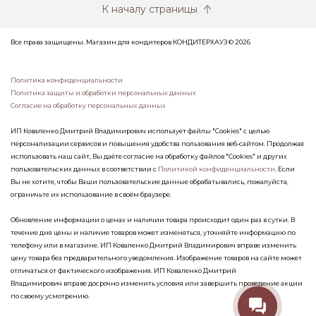
К началу страницы
Все права защищены. Магазин для кондитеров КОНДИТЕРХАУЗ © 2026
Политика конфиденциальности
Политика защиты и обработки персональных данных
Согласие на обработку персональных данных
ИП Коваленко Дмитрий Владимирович использует файлы "Cookies" с целью
персонализации сервисов и повышения удобства пользования веб-сайтом. Продолжая
использовать наш сайт, Вы даёте согласие на обработку файлов "Cookies" и других
пользовательских данных в соответствии с
Политикой конфиденциальности
. Если
Вы не хотите, чтобы Ваши пользовательские данные обрабатывались, пожалуйста,
ограничьте их использование в своём браузере.
Обновление информации о ценах и наличии товара происходит один раз в сутки. В
течение дня цены и наличие товаров может изменяться, уточняйте информацию по
телефону или в магазине. ИП Коваленко Дмитрий Владимирович вправе изменить
цену товара без предварительного уведомления. Изображение товаров на сайте может
отличаться от фактического изображения. ИП Коваленко Дмитрий
Владимирович вправе досрочно изменить условия или завершить проведение акции
по своему усмотрению.