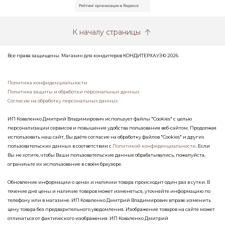
К началу страницы
Все права защищены. Магазин для кондитеров КОНДИТЕРХАУЗ © 2026
Политика конфиденциальности
Политика защиты и обработки персональных данных
Согласие на обработку персональных данных
ИП Коваленко Дмитрий Владимирович использует файлы "Cookies" с целью
персонализации сервисов и повышения удобства пользования веб-сайтом. Продолжая
использовать наш сайт, Вы даёте согласие на обработку файлов "Cookies" и других
пользовательских данных в соответствии с
Политикой конфиденциальности
. Если
Вы не хотите, чтобы Ваши пользовательские данные обрабатывались, пожалуйста,
ограничьте их использование в своём браузере.
Обновление информации о ценах и наличии товара происходит один раз в сутки. В
течение дня цены и наличие товаров может изменяться, уточняйте информацию по
телефону или в магазине. ИП Коваленко Дмитрий Владимирович вправе изменить
цену товара без предварительного уведомления. Изображение товаров на сайте может
отличаться от фактического изображения. ИП Коваленко Дмитрий