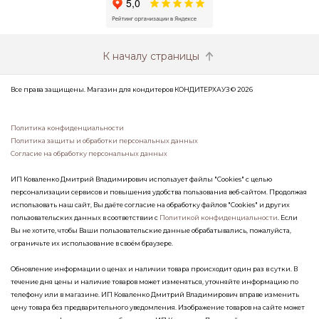
К началу страницы
Все права защищены. Магазин для кондитеров КОНДИТЕРХАУЗ © 2026
Политика конфиденциальности
Политика защиты и обработки персональных данных
Согласие на обработку персональных данных
ИП Коваленко Дмитрий Владимирович использует файлы "Cookies" с целью
персонализации сервисов и повышения удобства пользования веб-сайтом. Продолжая
использовать наш сайт, Вы даёте согласие на обработку файлов "Cookies" и других
пользовательских данных в соответствии с
Политикой конфиденциальности
. Если
Вы не хотите, чтобы Ваши пользовательские данные обрабатывались, пожалуйста,
ограничьте их использование в своём браузере.
Обновление информации о ценах и наличии товара происходит один раз в сутки. В
течение дня цены и наличие товаров может изменяться, уточняйте информацию по
телефону или в магазине. ИП Коваленко Дмитрий Владимирович вправе изменить
цену товара без предварительного уведомления. Изображение товаров на сайте может