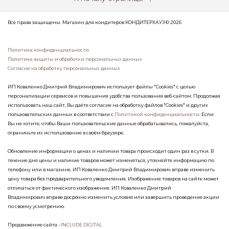
Все права защищены. Магазин для кондитеров КОНДИТЕРХАУЗ © 2026
Политика конфиденциальности
Политика защиты и обработки персональных данных
Согласие на обработку персональных данных
ИП Коваленко Дмитрий Владимирович использует файлы "Cookies" с целью
персонализации сервисов и повышения удобства пользования веб-сайтом. Продолжая
использовать наш сайт, Вы даёте согласие на обработку файлов "Cookies" и других
пользовательских данных в соответствии с
Политикой конфиденциальности
. Если
Вы не хотите, чтобы Ваши пользовательские данные обрабатывались, пожалуйста,
ограничьте их использование в своём браузере.
Обновление информации о ценах и наличии товара происходит один раз в сутки. В
течение дня цены и наличие товаров может изменяться, уточняйте информацию по
телефону или в магазине. ИП Коваленко Дмитрий Владимирович вправе изменить
цену товара без предварительного уведомления. Изображение товаров на сайте может
отличаться от фактического изображения. ИП Коваленко Дмитрий
Владимирович вправе досрочно изменить условия или завершить проведение акции
по своему усмотрению.
Продвижение сайта -
INCLUDE DIGITAL