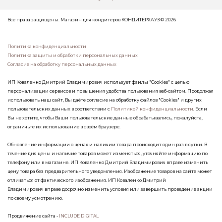
Все права защищены. Магазин для кондитеров КОНДИТЕРХАУЗ © 2026
Политика конфиденциальности
Политика защиты и обработки персональных данных
Согласие на обработку персональных данных
ИП Коваленко Дмитрий Владимирович использует файлы "Cookies" с целью
персонализации сервисов и повышения удобства пользования веб-сайтом. Продолжая
использовать наш сайт, Вы даёте согласие на обработку файлов "Cookies" и других
пользовательских данных в соответствии с
Политикой конфиденциальности
. Если
Вы не хотите, чтобы Ваши пользовательские данные обрабатывались, пожалуйста,
ограничьте их использование в своём браузере.
Обновление информации о ценах и наличии товара происходит один раз в сутки. В
течение дня цены и наличие товаров может изменяться, уточняйте информацию по
телефону или в магазине. ИП Коваленко Дмитрий Владимирович вправе изменить
цену товара без предварительного уведомления. Изображение товаров на сайте может
отличаться от фактического изображения. ИП Коваленко Дмитрий
Владимирович вправе досрочно изменить условия или завершить проведение акции
по своему усмотрению.
Продвижение сайта -
INCLUDE DIGITAL