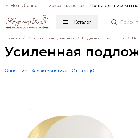
Не выбрано
Заказать звонок
Почта для писем и 
Каталог
Главная
/
Кондитерская упаковка
/
Подложки для тортов
/
По
Усиленная подложк
Описание
Характеристики
Отзывы (
0
)