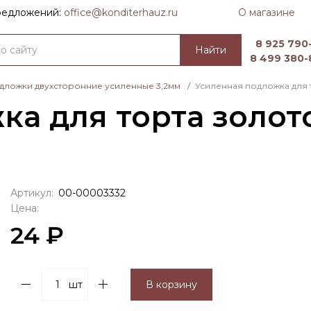
О магазине
предложений:
officе@konditerhauz.ru
8 925 790-
Найти
8 499 380-
дложки двухсторонние усиленные 3,2мм
/
Усиленная подложка для 
а для торта золот
Артикул:
00-00003332
Цена:
24 ₽
шт
В корзину