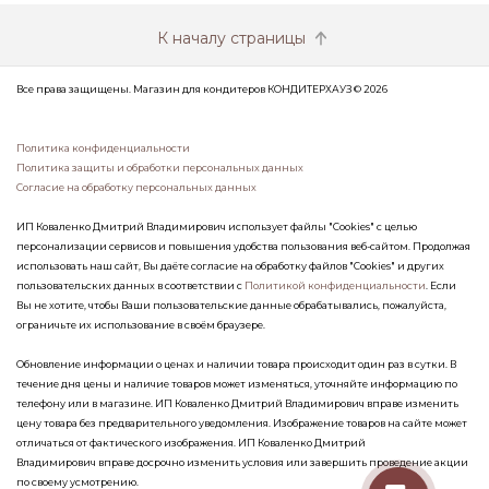
К началу страницы
Все права защищены. Магазин для кондитеров КОНДИТЕРХАУЗ © 2026
Политика конфиденциальности
Политика защиты и обработки персональных данных
Согласие на обработку персональных данных
ИП Коваленко Дмитрий Владимирович использует файлы "Cookies" с целью
персонализации сервисов и повышения удобства пользования веб-сайтом. Продолжая
использовать наш сайт, Вы даёте согласие на обработку файлов "Cookies" и других
пользовательских данных в соответствии с
Политикой конфиденциальности
. Если
Вы не хотите, чтобы Ваши пользовательские данные обрабатывались, пожалуйста,
ограничьте их использование в своём браузере.
Обновление информации о ценах и наличии товара происходит один раз в сутки. В
течение дня цены и наличие товаров может изменяться, уточняйте информацию по
телефону или в магазине. ИП Коваленко Дмитрий Владимирович вправе изменить
цену товара без предварительного уведомления. Изображение товаров на сайте может
отличаться от фактического изображения. ИП Коваленко Дмитрий
Владимирович вправе досрочно изменить условия или завершить проведение акции
по своему усмотрению.