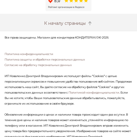
К началу страницы
Все права защищены. Магазин для кондитеров КОНДИТЕРХАУЗ © 2026
Политика конфиденциальности
Политика защиты и обработки персональных данных
Согласие на обработку персональных данных
ИП Коваленко Дмитрий Владимирович использует файлы "Cookies" с целью
персонализации сервисов и повышения удобства пользования веб-сайтом. Продолжая
использовать наш сайт, Вы даёте согласие на обработку файлов "Cookies" и других
пользовательских данных в соответствии с
Политикой конфиденциальности
. Если
Вы не хотите, чтобы Ваши пользовательские данные обрабатывались, пожалуйста,
ограничьте их использование в своём браузере.
Обновление информации о ценах и наличии товара происходит один раз в сутки. В
течение дня цены и наличие товаров может изменяться, уточняйте информацию по
телефону или в магазине. ИП Коваленко Дмитрий Владимирович вправе изменить
цену товара без предварительного уведомления. Изображение товаров на сайте может
отличаться от фактического изображения. ИП Коваленко Дмитрий