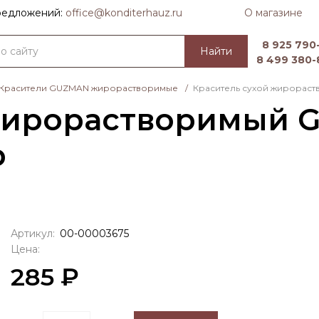
О магазине
предложений:
officе@konditerhauz.ru
8 925 790-
Найти
8 499 380-
Красители GUZMAN жирорастворимые
/
Краситель сухой жирораст
жирорастворимый 
р
Артикул:
00-00003675
Цена:
285 ₽