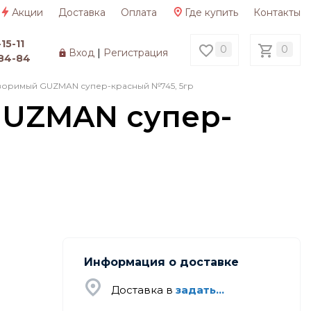
Акции
Доставка
Оплата
Где купить
Контакты
15-11
0
0
Вход
|
Регистрация
84-84
воримый GUZMAN супер-красный №745, 5гр
GUZMAN супер-
Информация о доставке
Доставка в
задать...