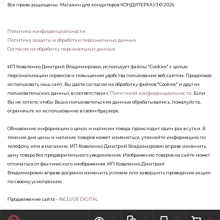
Все права защищены. Магазин для кондитеров КОНДИТЕРХАУЗ © 2026
Политика конфиденциальности
Политика защиты и обработки персональных данных
Согласие на обработку персональных данных
ИП Коваленко Дмитрий Владимирович использует файлы "Cookies" с целью
персонализации сервисов и повышения удобства пользования веб-сайтом. Продолжая
использовать наш сайт, Вы даёте согласие на обработку файлов "Cookies" и других
пользовательских данных в соответствии с
Политикой конфиденциальности
. Если
Вы не хотите, чтобы Ваши пользовательские данные обрабатывались, пожалуйста,
ограничьте их использование в своём браузере.
Обновление информации о ценах и наличии товара происходит один раз в сутки. В
течение дня цены и наличие товаров может изменяться, уточняйте информацию по
телефону или в магазине. ИП Коваленко Дмитрий Владимирович вправе изменить
цену товара без предварительного уведомления. Изображение товаров на сайте может
отличаться от фактического изображения. ИП Коваленко Дмитрий
Владимирович вправе досрочно изменить условия или завершить проведение акции
по своему усмотрению.
Продвижение сайта -
INCLUDE DIGITAL
0
0
0
0