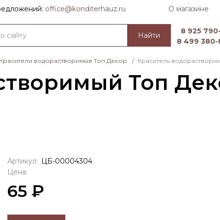
О магазине
предложений:
officе@konditerhauz.ru
8 925 790-
Найти
8 499 380-
Красители водорастворимые Топ Декор
/
Краситель водорастворим
створимый Топ Дек
Артикул:
ЦБ-00004304
Цена:
65 ₽