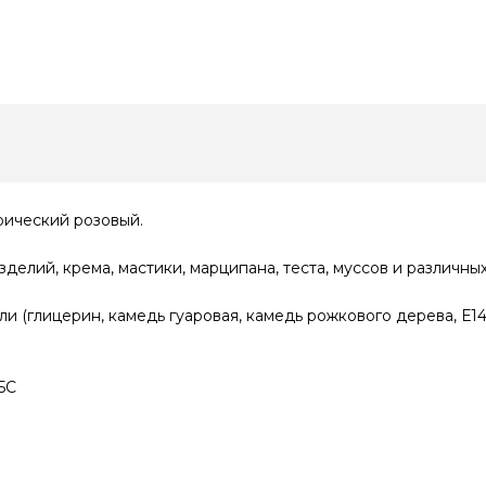
рический розовый.
елий, крема, мастики, марципана, теста, муссов и различны
тели (глицерин, камедь гуаровая, камедь рожкового дерева, Е14
5C