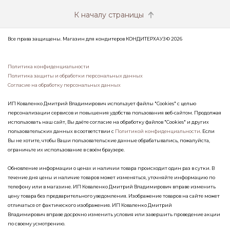
К началу страницы
Все права защищены. Магазин для кондитеров КОНДИТЕРХАУЗ © 2026
Политика конфиденциальности
Политика защиты и обработки персональных данных
Согласие на обработку персональных данных
ИП Коваленко Дмитрий Владимирович использует файлы "Cookies" с целью
персонализации сервисов и повышения удобства пользования веб-сайтом. Продолжая
использовать наш сайт, Вы даёте согласие на обработку файлов "Cookies" и других
пользовательских данных в соответствии с
Политикой конфиденциальности
. Если
Вы не хотите, чтобы Ваши пользовательские данные обрабатывались, пожалуйста,
ограничьте их использование в своём браузере.
Обновление информации о ценах и наличии товара происходит один раз в сутки. В
течение дня цены и наличие товаров может изменяться, уточняйте информацию по
телефону или в магазине. ИП Коваленко Дмитрий Владимирович вправе изменить
цену товара без предварительного уведомления. Изображение товаров на сайте может
отличаться от фактического изображения. ИП Коваленко Дмитрий
Владимирович вправе досрочно изменить условия или завершить проведение акции
по своему усмотрению.