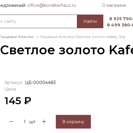
О магазине
предложений:
officе@konditerhauz.ru
8 925 790-
Найти
8 499 380-
Пищевые блестки
/
Пищевые блестки Светлое золото Kafety, 5гр
ветлое золото Kafe
Артикул:
ЦБ-00004483
Цена:
145 ₽
шт
В корзину