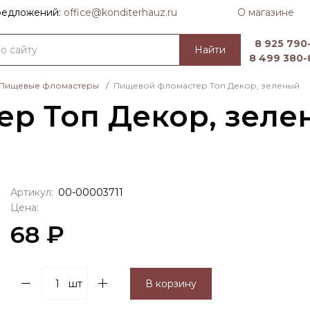
О магазине
предложений:
officе@konditerhauz.ru
8 925 790-
Найти
8 499 380-
Пищевые фломастеры
/
Пищевой фломастер Топ Декор, зеленый
р Топ Декор, зеле
Артикул:
00-00003711
Цена:
68 ₽
шт
В корзину