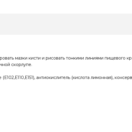
овать мазки кисти и рисовать тонкими линиями пищевого крас
чной скорлупе.
(Е102,Е110,Е151), антиокислитель (кислота лимонная), консерв