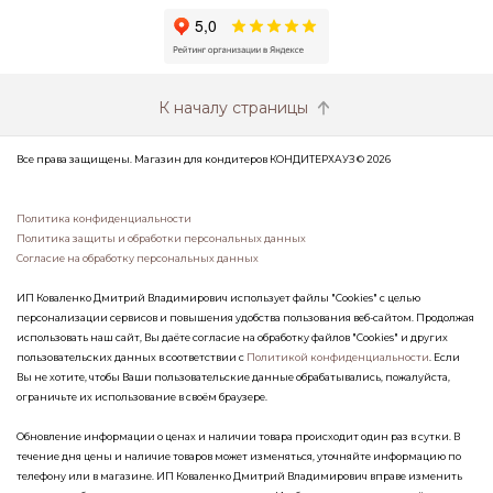
К началу страницы
Все права защищены. Магазин для кондитеров КОНДИТЕРХАУЗ © 2026
Политика конфиденциальности
Политика защиты и обработки персональных данных
Согласие на обработку персональных данных
ИП Коваленко Дмитрий Владимирович использует файлы "Cookies" с целью
персонализации сервисов и повышения удобства пользования веб-сайтом. Продолжая
использовать наш сайт, Вы даёте согласие на обработку файлов "Cookies" и других
пользовательских данных в соответствии с
Политикой конфиденциальности
. Если
Вы не хотите, чтобы Ваши пользовательские данные обрабатывались, пожалуйста,
ограничьте их использование в своём браузере.
Обновление информации о ценах и наличии товара происходит один раз в сутки. В
течение дня цены и наличие товаров может изменяться, уточняйте информацию по
телефону или в магазине. ИП Коваленко Дмитрий Владимирович вправе изменить