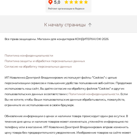
К началу страницы
Все права защищены. Магазин для кондитеров КОНДИТЕРХАУЗ © 2026
Политика конфиденциальности
Политика защиты и обработки персональных данных
Согласие на обработку персональных данных
ИП Коваленко Дмитрий Владимирович использует файлы "Cookies" с целью
персонализации сервисов и повышения удобства пользования веб-сайтом. Продолжая
использовать наш сайт, Вы даёте согласие на обработку файлов "Cookies" и других
пользовательских данных в соответствии с
Политикой конфиденциальности
. Если
Вы не хотите, чтобы Ваши пользовательские данные обрабатывались, пожалуйста,
ограничьте их использование в своём браузере.
Обновление информации о ценах и наличии товара происходит один раз в сутки. В
течение дня цены и наличие товаров может изменяться, уточняйте информацию по
телефону или в магазине. ИП Коваленко Дмитрий Владимирович вправе изменить
цену товара без предварительного уведомления. Изображение товаров на сайте может