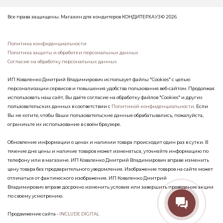
Все права защищены. Магазин для кондитеров КОНДИТЕРХАУЗ © 2026
Политика конфиденциальности
Политика защиты и обработки персональных данных
Согласие на обработку персональных данных
ИП Коваленко Дмитрий Владимирович использует файлы "Cookies" с целью
персонализации сервисов и повышения удобства пользования веб-сайтом. Продолжая
использовать наш сайт, Вы даёте согласие на обработку файлов "Cookies" и других
пользовательских данных в соответствии с
Политикой конфиденциальности
. Если
Вы не хотите, чтобы Ваши пользовательские данные обрабатывались, пожалуйста,
ограничьте их использование в своём браузере.
Обновление информации о ценах и наличии товара происходит один раз в сутки. В
течение дня цены и наличие товаров может изменяться, уточняйте информацию по
телефону или в магазине. ИП Коваленко Дмитрий Владимирович вправе изменить
цену товара без предварительного уведомления. Изображение товаров на сайте может
отличаться от фактического изображения. ИП Коваленко Дмитрий
Владимирович вправе досрочно изменить условия или завершить проведение акции
по своему усмотрению.
Продвижение сайта -
INCLUDE DIGITAL