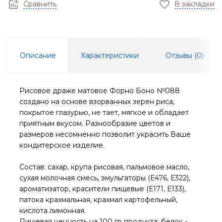
Сравнить
В закладки
Описание
Характеристики
Отзывы (
0
)
Рисовое драже матовое Форно Боно №088
создано на основе взорванных зерен риса,
покрытое глазурью, не тает, мягкое и обладает
приятным вкусом. Разнообразие цветов и
размеров несомненно позволит украсить Ваше
кондитерское изделие.
Состав: сахар, крупа рисовая, пальмовое масло,
сухая молочная смесь, эмульгаторы (Е476, Е322),
ароматизатор, красители пищевые (Е171, Е133),
патока крахмальная, крахмал картофельный,
кислота лимонная.
Пищевая ценность на 100 гр продукта: белок -