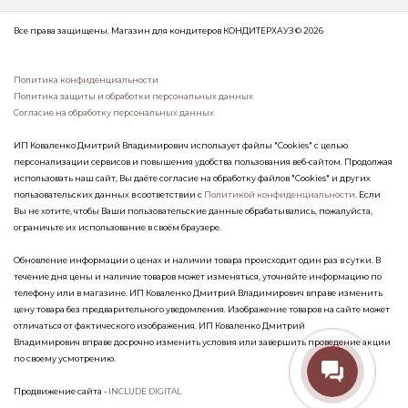
Все права защищены. Магазин для кондитеров КОНДИТЕРХАУЗ © 2026
Политика конфиденциальности
Политика защиты и обработки персональных данных
Согласие на обработку персональных данных
ИП Коваленко Дмитрий Владимирович использует файлы "Cookies" с целью
персонализации сервисов и повышения удобства пользования веб-сайтом. Продолжая
использовать наш сайт, Вы даёте согласие на обработку файлов "Cookies" и других
пользовательских данных в соответствии с
Политикой конфиденциальности
. Если
Вы не хотите, чтобы Ваши пользовательские данные обрабатывались, пожалуйста,
ограничьте их использование в своём браузере.
Обновление информации о ценах и наличии товара происходит один раз в сутки. В
течение дня цены и наличие товаров может изменяться, уточняйте информацию по
телефону или в магазине. ИП Коваленко Дмитрий Владимирович вправе изменить
цену товара без предварительного уведомления. Изображение товаров на сайте может
отличаться от фактического изображения. ИП Коваленко Дмитрий
Владимирович вправе досрочно изменить условия или завершить проведение акции
по своему усмотрению.
Продвижение сайта -
INCLUDE DIGITAL