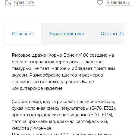
Сравнить
В закладки
Описание
Характеристики
Отзывы (
0
)
Рисовое драже Форно Боно №106 создано на
основе взорванных зерен риса, покрытое
глазурью, не тает, мягкое и обладает приятным
вкусом. Разнообразие цветов и размеров
несомненно позволит украсить Ваше
кондитерское изделие.
Состав: сахар, крупа рисовая, пальмовое масло,
сухая молочная смесь, эмульгаторы (Е476, Е322),
ароматизатор, красители пищевые (Е171, Е133),
патока крахмальная, крахмал картофельный,
кислота лимонная.
Пищевая ценность на 100 гр продукта: белок -