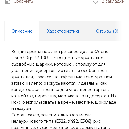
Сравнить
В закладки
Описание
Характеристики
Отзывы (
0
)
Кондитерская посыпка рисовое драже Форно
Боно 50гр, № 108 — это цветные хрустящие
съедобные шарики, которые используют для
украшения десертов. Их главная особенность —
хрустящая, похожая на вафельную текстура, при
этом они легко раскусываются. Идеальны как
кондитерская посыпка для украшения тортов,
капкейков, пирожных, мороженого и десертов. Их
можно использовать на креме, мастике, шоколаде
и глазури.
Состав: сахар, заменитель какао-масла
нелауринового типа (Е322, У492, Е306), рис
воздушный, сухая молочная смесь, эмульгаторы