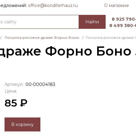
О магазине
предложений:
officе@konditerhauz.ru
8 925 790-
Найти
8 499 380-
/
Посыпка рисовое драже Форно Боно
/
Посыпка рисовое драже 
драже Форно Боно 5
Артикул:
00-00004183
Цена:
85 ₽
В корзину