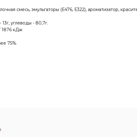
лочная смесь, эмульгаторы (Е476, Е322), ароматизатор, красит
13г, углеводы - 80,7г.
/ 1876 кДж
лее 75%.
а