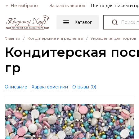
Не выбрано
Заказать звонок
Почта для писем и 
Каталог
Главная
/
Кондитерские ингредиенты
/
Украшения для тортов
Кондитерская пос
гр
Описание
Характеристики
Отзывы (
0
)