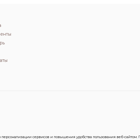
а
иенты
рь
аты
персонализации сервисов и повышения удобства пользования веб-сайтом. Пр