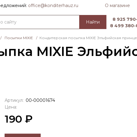
О магазине
предложений:
officе@konditerhauz.ru
8 925 790-
Найти
8 499 380-
/
Посыпки MIXIE
/
Кондитерская посыпка MIXIE Эльфийская принцес
ыпка MIXIE Эльфийс
Артикул:
00-00001674
Цена:
190 ₽