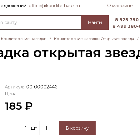
О магазине
предложений:
officе@konditerhauz.ru
8 925 790-
Найти
8 499 380-
Кондитерские насадки
/
Кондитерские насадки Открытая звезда
/
дка открытая звез
Артикул:
00-00002446
Цена:
185 ₽
шт
В корзину