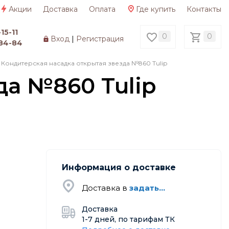
Акции
Доставка
Оплата
Где купить
Контакты
15-11
0
0
Вход
|
Регистрация
84-84
Кондитерская насадка открытая звезда №860 Tulip
да №860 Tulip
Информация о доставке
Доставка в
задать...
Доставка
1-7 дней, по тарифам ТК