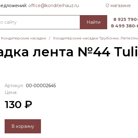
О магазине
предложений:
officе@konditerhauz.ru
8 925 790-
Найти
8 499 380-
Кондитерские насадки
/
Кондитерские насадки Трубочки, Лепестки
дка лента №44 Tul
Артикул:
00-00002645
Цена:
130 ₽
В корзину