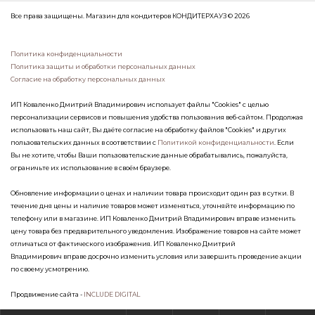
Все права защищены. Магазин для кондитеров КОНДИТЕРХАУЗ © 2026
Политика конфиденциальности
Политика защиты и обработки персональных данных
Согласие на обработку персональных данных
ИП Коваленко Дмитрий Владимирович использует файлы "Cookies" с целью
персонализации сервисов и повышения удобства пользования веб-сайтом. Продолжая
использовать наш сайт, Вы даёте согласие на обработку файлов "Cookies" и других
пользовательских данных в соответствии с
Политикой конфиденциальности
. Если
Вы не хотите, чтобы Ваши пользовательские данные обрабатывались, пожалуйста,
ограничьте их использование в своём браузере.
Обновление информации о ценах и наличии товара происходит один раз в сутки. В
течение дня цены и наличие товаров может изменяться, уточняйте информацию по
телефону или в магазине. ИП Коваленко Дмитрий Владимирович вправе изменить
цену товара без предварительного уведомления. Изображение товаров на сайте может
отличаться от фактического изображения. ИП Коваленко Дмитрий
Владимирович вправе досрочно изменить условия или завершить проведение акции
по своему усмотрению.
Продвижение сайта -
INCLUDE DIGITAL