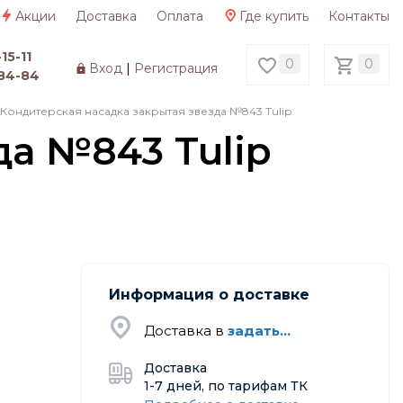
Акции
Доставка
Оплата
Где купить
Контакты
15-11
0
0
Вход
|
Регистрация
84-84
Кондитерская насадка закрытая звезда №843 Tulip
а №843 Tulip
Информация о доставке
Доставка в
задать...
Доставка
1-7 дней, по тарифам ТК