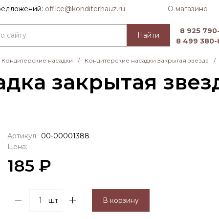
О магазине
предложений:
officе@konditerhauz.ru
8 925 790-
Найти
8 499 380-
Кондитерские насадки
/
Кондитерские насадки Закрытая звезда
/
дка закрытая звезд
Артикул:
00-00001388
Цена:
185 ₽
шт
В корзину