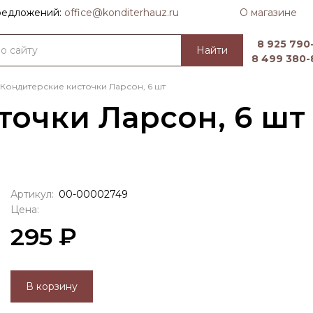
О магазине
предложений:
officе@konditerhauz.ru
8 925 790-
Найти
8 499 380-
Кондитерские кисточки Ларсон, 6 шт
точки Ларсон, 6 шт
Артикул:
00-00002749
Цена:
295 ₽
В корзину