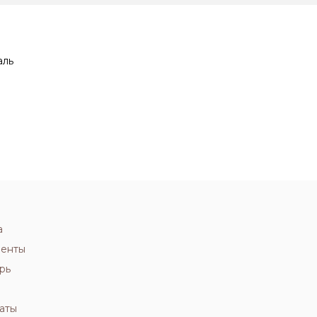
аль
а
иенты
рь
аты