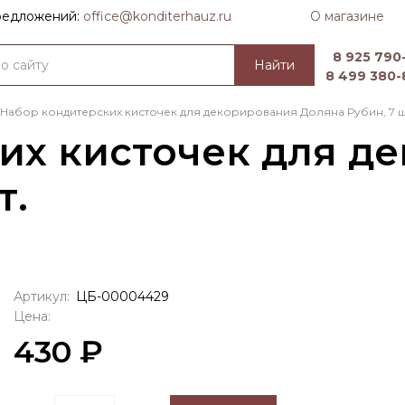
О магазине
предложений:
officе@konditerhauz.ru
8 925 790-
Найти
8 499 380-
Набор кондитерских кисточек для декорирования Доляна Рубин, 7 ш
их кисточек для д
т.
Артикул:
ЦБ-00004429
Цена:
430 ₽