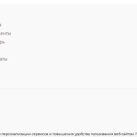
а
иенты
рь
аты
персонализации сервисов и повышения удобства пользования веб-сайтом. Пр