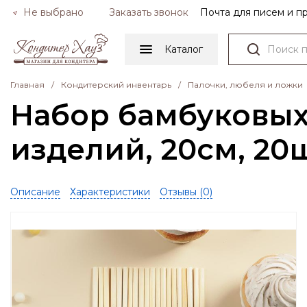
Не выбрано
Заказать звонок
Почта для писем и 
Каталог
Главная
/
Кондитерский инвентарь
/
Палочки, любеля и ложки
Набор бамбуковых
изделий, 20см, 20
Описание
Характеристики
Отзывы (
0
)