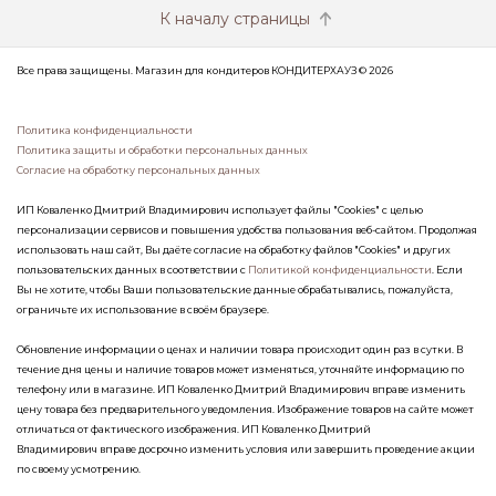
К началу страницы
Все права защищены. Магазин для кондитеров КОНДИТЕРХАУЗ © 2026
Политика конфиденциальности
Политика защиты и обработки персональных данных
Согласие на обработку персональных данных
ИП Коваленко Дмитрий Владимирович использует файлы "Cookies" с целью
персонализации сервисов и повышения удобства пользования веб-сайтом. Продолжая
использовать наш сайт, Вы даёте согласие на обработку файлов "Cookies" и других
пользовательских данных в соответствии с
Политикой конфиденциальности
. Если
Вы не хотите, чтобы Ваши пользовательские данные обрабатывались, пожалуйста,
ограничьте их использование в своём браузере.
Обновление информации о ценах и наличии товара происходит один раз в сутки. В
течение дня цены и наличие товаров может изменяться, уточняйте информацию по
телефону или в магазине. ИП Коваленко Дмитрий Владимирович вправе изменить
цену товара без предварительного уведомления. Изображение товаров на сайте может
отличаться от фактического изображения. ИП Коваленко Дмитрий
Владимирович вправе досрочно изменить условия или завершить проведение акции
по своему усмотрению.