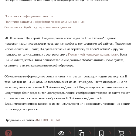
Политика конфиденциальности
Политика защиты и обработки персональных данных
Согласие на обработку персональных данных
ИП Коваленко Дмитрий Владимирович использует файлы "Cookies" с целью
персонализации сервисов и повышения удобства пользования веб-сайтом. Продолжая
использовать наш сайт, Вы даёте согласие на обработку файлов "Cookies" и других
пользовательских данных в соответствии с
Политикой конфиденциальности
. Если
Вы не хотите, чтобы Ваши пользовательские данные обрабатывались, пожалуйста,
ограничьте их использование в своём браузере.
Обновление информации о ценах и наличии товара происходит один раз в сутки. В
течение дня цены и наличие товаров может изменяться, уточняйте информацию по
телефону или в магазине. ИП Коваленко Дмитрий Владимирович вправе изменить
цену товара без предварительного уведомления. Изображение товаров на сайте может
отличаться от фактического изображения. ИП Коваленко Дмитрий
Владимирович вправе досрочно изменить условия или завершить проведение акции
по своему усмотрению.
Продвижение сайта -
INCLUDE DIGITAL
0
0
0
0