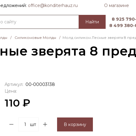
О магазине
предложений:
officе@konditerhauz.ru
8 925 790-
Найти
8 499 380-
олды
/
Силиконовые Молды
/
Молд силикон Лесные зверята 8 предм
ые зверята 8 предм
Артикул:
00-00003138
Цена:
110 ₽
шт
В корзину