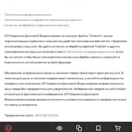
Политика конфиденциальности
Политика защиты и обработки персональных данных
Согласие на обработку персональных данных
ИП Коваленко Дмитрий Владимирович использует файлы "Cookies" с целью
персонализации сервисов и повышения удобства пользования веб-сайтом. Продолжая
использовать наш сайт, Вы даёте согласие на обработку файлов "Cookies" и других
пользовательских данных в соответствии с
Политикой конфиденциальности
. Если
Вы не хотите, чтобы Ваши пользовательские данные обрабатывались, пожалуйста,
ограничьте их использование в своём браузере.
Обновление информации о ценах и наличии товара происходит один раз в сутки. В
течение дня цены и наличие товаров может изменяться, уточняйте информацию по
телефону или в магазине. ИП Коваленко Дмитрий Владимирович вправе изменить
цену товара без предварительного уведомления. Изображение товаров на сайте может
отличаться от фактического изображения. ИП Коваленко Дмитрий
Владимирович вправе досрочно изменить условия или завершить проведение акции
по своему усмотрению.
Продвижение сайта -
INCLUDE DIGITAL
0
0
0
0