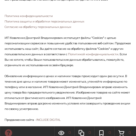
Политика конфиденциальности
Политика защиты и обработки персональных данных
Согласие на обработку персональных данных
ИП Коваленко Дмитрий Владимирович использует файлы "Cookies" с целью
персонализации сервисов и повышения удобства пользования веб-сайтом. Продолжая
использовать наш сайт, Вы даёте согласие на обработку файлов "Cookies" и других
пользовательских данных в соответствии с
Политикой конфиденциальности
. Если
Вы не хотите, чтобы Ваши пользовательские данные обрабатывались, пожалуйста,
ограничьте их использование в своём браузере.
Обновление информации о ценах и наличии товара происходит один раз в сутки. В
течение дня цены и наличие товаров может изменяться, уточняйте информацию по
телефону или в магазине. ИП Коваленко Дмитрий Владимирович вправе изменить
цену товара без предварительного уведомления. Изображение товаров на сайте может
отличаться от фактического изображения. ИП Коваленко Дмитрий
Владимирович вправе досрочно изменить условия или завершить проведение акции
по своему усмотрению.
Продвижение сайта -
INCLUDE DIGITAL
0
0
0
0