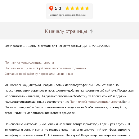
К началу страницы
Все права защищены. Магазин для кондитеров КОНДИТЕРХАУЗ © 2026
Политика конфиденциальности
Политика защиты и обработки персональных данных
Согласие на обработку персональных данных
ИП Коваленко Дмитрий Владимирович использует файлы "Cookies" с целью
персонализации сервисов и повышения удобства пользования веб-сайтом. Продолжая
использовать наш сайт, Вы даёте согласие на обработку файлов "Cookies" и других
пользовательских данных в соответствии с
Политикой конфиденциальности
. Если
Вы не хотите, чтобы Ваши пользовательские данные обрабатывались, пожалуйста,
ограничьте их использование в своём браузере.
Обновление информации о ценах и наличии товара происходит один раз в сутки. В
течение дня цены и наличие товаров может изменяться, уточняйте информацию по
телефону или в магазине. ИП Коваленко Дмитрий Владимирович вправе изменить