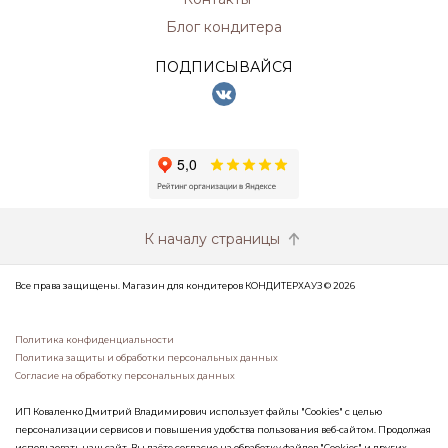
Блог кондитера
ПОДПИСЫВАЙСЯ
К началу страницы
Все права защищены. Магазин для кондитеров КОНДИТЕРХАУЗ © 2026
Политика конфиденциальности
Политика защиты и обработки персональных данных
Согласие на обработку персональных данных
ИП Коваленко Дмитрий Владимирович использует файлы "Cookies" с целью
персонализации сервисов и повышения удобства пользования веб-сайтом. Продолжая
использовать наш сайт, Вы даёте согласие на обработку файлов "Cookies" и других