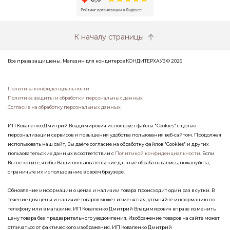
К началу страницы
Все права защищены. Магазин для кондитеров КОНДИТЕРХАУЗ © 2026
Политика конфиденциальности
Политика защиты и обработки персональных данных
Согласие на обработку персональных данных
ИП Коваленко Дмитрий Владимирович использует файлы "Cookies" с целью
персонализации сервисов и повышения удобства пользования веб-сайтом. Продолжая
использовать наш сайт, Вы даёте согласие на обработку файлов "Cookies" и других
пользовательских данных в соответствии с
Политикой конфиденциальности
. Если
Вы не хотите, чтобы Ваши пользовательские данные обрабатывались, пожалуйста,
ограничьте их использование в своём браузере.
Обновление информации о ценах и наличии товара происходит один раз в сутки. В
течение дня цены и наличие товаров может изменяться, уточняйте информацию по
телефону или в магазине. ИП Коваленко Дмитрий Владимирович вправе изменить
цену товара без предварительного уведомления. Изображение товаров на сайте может
отличаться от фактического изображения. ИП Коваленко Дмитрий