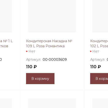
а № 1 L
Кондитерская Насадка №
Кондитер
стков
109 L Роза Романтика
102 L Роз
Нет
Нет
0
Артикул:
00-00003609
Артикул:
110 ₽
110 ₽
В корзину
В корз