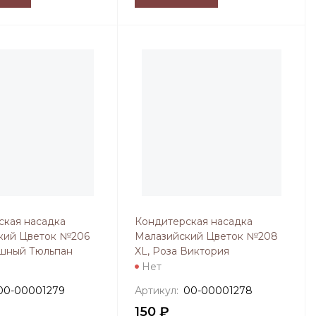
ская насадка
Кондитерская насадка
кий Цветок №206
Малазийский Цветок №208
ошный Тюльпан
XL, Роза Виктория
Нет
00-00001279
Артикул:
00-00001278
150 ₽