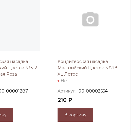
ская насадка
Кондитерская насадка
кий Цветок №312
Малазийский Цветок №218
ая Роза
XL Лотос
Нет
00-00001287
Артикул:
00-00002654
210 ₽
ину
В корзину