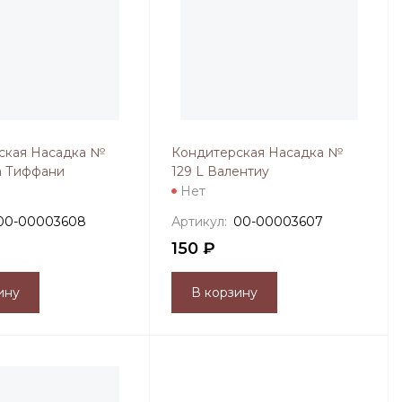
ская Насадка №
Кондитерская Насадка №
а Тиффани
129 L Валентиy
Нет
00-00003608
Артикул:
00-00003607
150 ₽
ину
В корзину