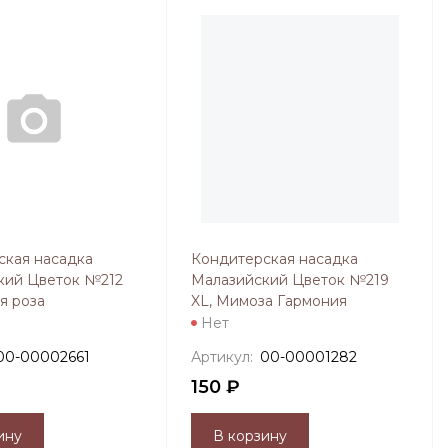
ская насадка
Кондитерская насадка
кий Цветок №212
Малазийский Цветок №219
я роза
XL, Мимоза Гармония
Нет
00-00002661
Артикул:
00-00001282
150 ₽
ину
В корзину