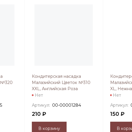
ка
Кондитерская насадка
Кондитер
 №320
Малазийский Цветок №310
Малазийс
XXL, Английская Роза
XL, Нежна
Нет
Нет
5
Артикул:
00-00001284
Артикул:
210 ₽
150 ₽
В корзину
В корз