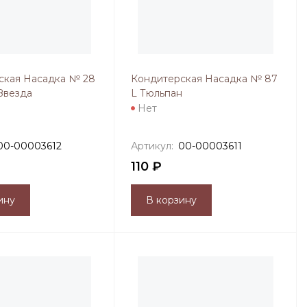
ская Насадка № 28
Кондитерская Насадка № 87
Звезда
L Тюльпан
Нет
00-00003612
Артикул:
00-00003611
110 ₽
ину
В корзину