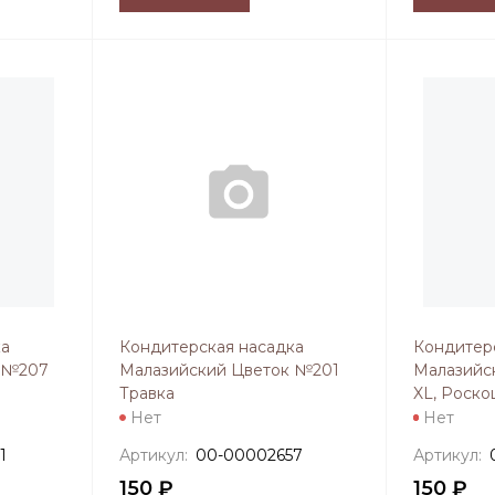
ка
Кондитерская насадка
Кондитер
к №207
Малазийский Цветок №201
Малазийс
Травка
XL, Роск
Нет
Нет
1
Артикул:
00-00002657
Артикул:
150 ₽
150 ₽