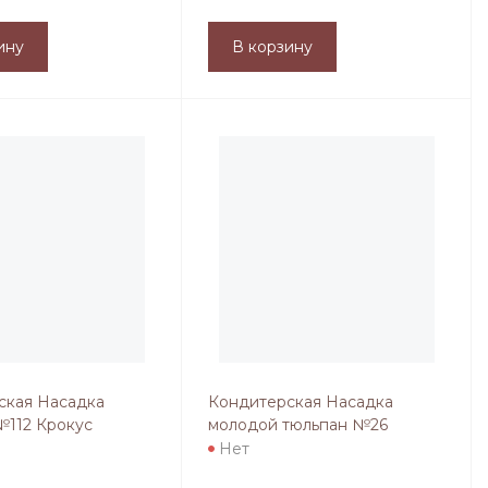
ину
В корзину
ская Насадка
Кондитерская Насадка
№112 Крокус
молодой тюльпан №26
Нет