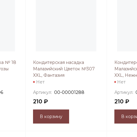
ка № 18
Кондитерская насадка
Кондитер
Розы
Малазийский Цветок №307
Малазийс
XXL, Фантазия
XXL, Нежн
Нет
Нет
06
Артикул:
00-00001288
Артикул:
210 ₽
210 ₽
В корзину
В корз