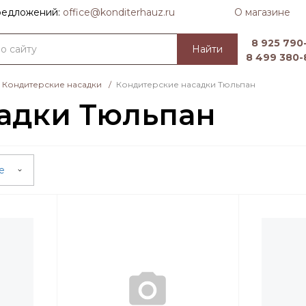
О магазине
предложений:
officе@konditerhauz.ru
8 925 790-
Найти
8 499 380-
Кондитерские насадки
/
Кондитерские насадки Тюльпан
адки Тюльпан
ые